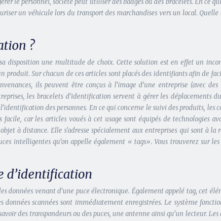
érer le personnel, société peut utiliser des badges ou des bracelets. En ce qui
uriser un véhicule lors du transport des marchandises vers un local. Quelle 
ation ?
à sa disposition une multitude de choix. Cette solution est en effet un inc
n produit. Sur chacun de ces articles sont placés des identifiants afin de facil
 convenances, ils peuvent être conçus à l’image d’une entreprise (avec des
reprises, les bracelets d’identification servent à gérer les déplacements du
identification des personnes. En ce qui concerne le suivi des produits, les col
s facile, car les articles voués à cet usage sont équipés de technologies a
jet à distance. Elle s’adresse spécialement aux entreprises qui sont à la 
 puces intelligentes qu’on appelle également « tags». Vous trouverez sur le
 d’identification
ce les données venant d’une puce électronique. Également appelé tag, cet él
, les données scannées sont immédiatement enregistrées. Le système fonctio
 savoir des transpondeurs ou des puces, une antenne ainsi qu’un lecteur. Les