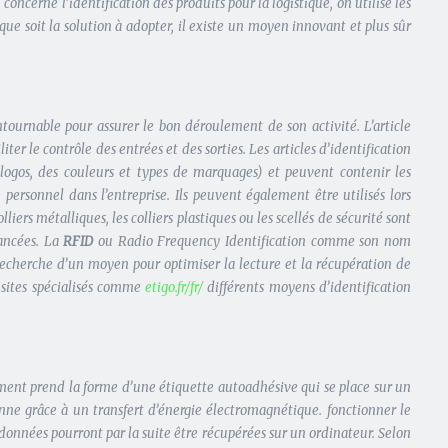
 concerne l’identification des produits pour la logistique, on utilise les
que soit la solution à adopter, il existe un moyen innovant et plus sûr
ontournable pour assurer le bon déroulement de son activité. L’article
iter le contrôle des entrées et des sorties. Les articles d’identification
 logos, des couleurs et types de marquages) et peuvent contenir les
 personnel dans l’entreprise. Ils peuvent également être utilisés lors
liers métalliques, les colliers plastiques ou les scellés de sécurité sont
vancées. La
RFID
ou Radio Frequency Identification comme son nom
recherche d’un moyen pour optimiser la lecture et la récupération de
s sites spécialisés comme
etigo.fr/fr/
différents moyens d’identification
ément prend la forme d’une étiquette autoadhésive qui se place sur un
nne grâce à un transfert d’énergie électromagnétique. fonctionner le
 données pourront par la suite être récupérées sur un ordinateur. Selon