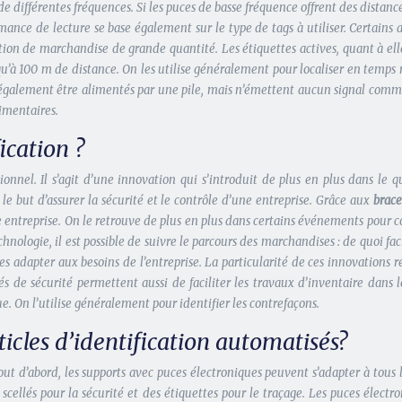
s de différentes fréquences. Si les puces de basse fréquence offrent des distan
nce de lecture se base également sur le type de tags à utiliser. Certains art
ification de marchandise de grande quantité. Les étiquettes actives, quant à 
’à 100 m de distance. On les utilise généralement pour localiser en temps rée
t également être alimentés par une pile, mais n’émettent aucun signal comme 
imentaires.
fication ?
onnel. Il s’agit d’une innovation qui s’introduit de plus en plus dans le 
le but d’assurer la sécurité et le contrôle d’une entreprise. Grâce aux
brace
e entreprise. On le retrouve de plus en plus dans certains événements pour con
logie, il est possible de suivre le parcours des marchandises : de quoi facili
les adapter aux besoins de l’entreprise. La particularité de ces innovations r
s de sécurité permettent aussi de faciliter les travaux d’inventaire dans l
ue. On l’utilise généralement pour identifier les contrefaçons.
icles d’identification automatisés?
ut d’abord, les supports avec puces électroniques peuvent s’adapter à tous l
s scellés pour la sécurité et des étiquettes pour le traçage. Les puces électr