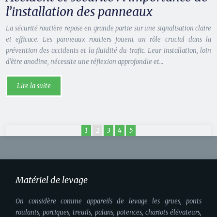
l’installation des panneaux
La sécurité routière repose en grande partie sur une signalisation claire
et efficace. Les panneaux routiers jouent un rôle crucial dans la
prévention des accidents et la fluidité du trafic. Leur installation, loin
d’être anodine, nécessite une réflexion approfondie et…
Lire la suite
1
2
3
4
5
Matériel de levage
On considère comme appareils de levage les grues, ponts
roulants, portiques, treuils, palans, potences, chariots élévateurs,