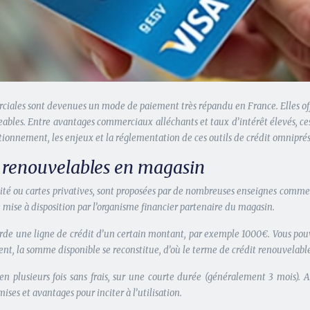
rciales sont devenues un mode de paiement très répandu en France. Elles of
ables. Entre avantages commerciaux alléchants et taux d’intérêt élevés, ces
tionnement, les enjeux et la réglementation de ces outils de crédit omnipr
t renouvelables en magasin
lité ou cartes privatives, sont proposées par de nombreuses enseignes commerc
e mise à disposition par l’organisme financier partenaire du magasin.
orde une ligne de crédit d’un certain montant, par exemple 1000€. Vous pouve
ent, la somme disponible se reconstitue, d’où le terme de crédit
renouvelabl
r en plusieurs fois sans frais, sur une courte durée (généralement 3 mois). A
ses et avantages pour inciter à l’utilisation.